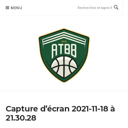
Aller
MENU
au
contenu
AVENIR TRÉMENTINES
NUAILLÉ, TRÉMENTINES, SAINT-GEORGES-DES-GARDES
BASKETBALL
Capture d’écran 2021-11-18 à
21.30.28