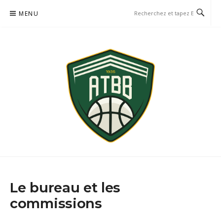
Aller
MENU
au
contenu
AVENIR TRÉMENTINES
NUAILLÉ, TRÉMENTINES, SAINT-GEORGES-DES-GARDES
BASKETBALL
Le bureau et les
commissions