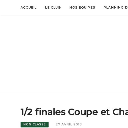
Aller
ACCUEIL
LE CLUB
NOS ÉQUIPES
PLANNING D
au
contenu
AVENIR TR
NUAILLÉ, TRÉMENTINES, SAINT-GEORGES
1/2 finales Coupe et Ch
27 AVRIL 2018
NON CLASSÉ