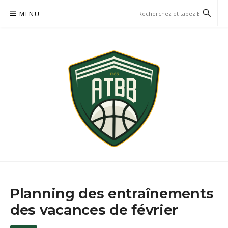
Aller
MENU
au
contenu
AVENIR TRÉMENTINES
NUAILLÉ, TRÉMENTINES, SAINT-GEORGES-DES-GARDES
BASKETBALL
Planning des entraînements
des vacances de février